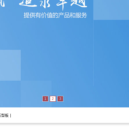
1
2
3
压型板
|